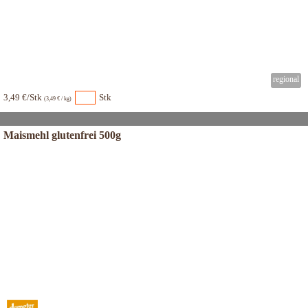
3,49 €/Stk
Stk
(3,49 € / kg)
Maismehl glutenfrei 500g