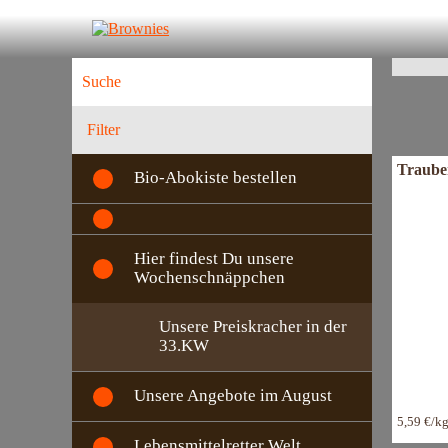
G
K
Filter
Traube
Bio-Abokiste bestellen
Hier findest Du unsere
Wochenschnäppchen
Unsere Preiskracher in der
33.KW
Unsere Angebote im August
5,59 €/k
Lebensmittelretter Welt