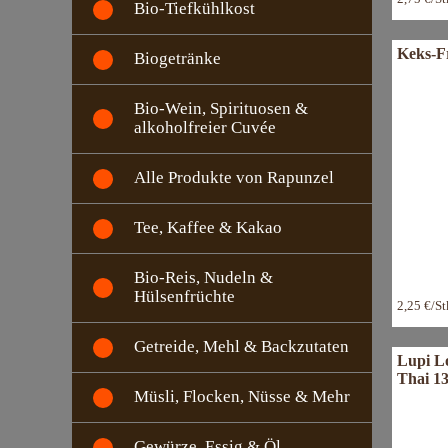
Bio-Tiefkühlkost
Keks-F
Biogetränke
Bio-Wein, Spirituosen &
alkoholfreier Cuvée
Alle Produkte von Rapunzel
Tee, Kaffee & Kakao
Bio-Reis, Nudeln &
Hülsenfrüchte
2,25 €/S
Getreide, Mehl & Backzutaten
Lupi Lo
Thai 1
Müsli, Flocken, Nüsse & Mehr
Gewürze, Essig & Öl