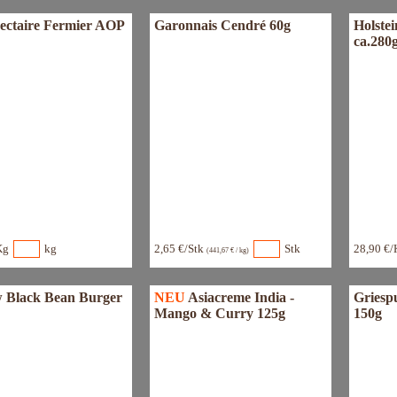
Nectaire Fermier AOP
Garonnais Cendré 60g
Holstei
ca.280
Kg
kg
2,65 €/Stk
Stk
28,90 €/
(441,67 € / kg)
 Black Bean Burger
NEU
Asiacreme India -
Griesp
Mango & Curry 125g
150g