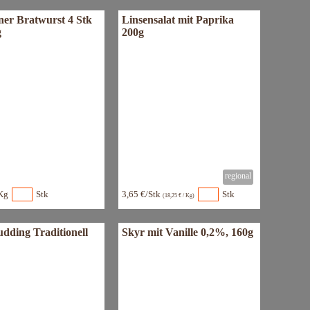
ner Bratwurst 4 Stk
Linsensalat mit Paprika
g
200g
Kg
Stk
3,65 €/Stk
Stk
(18,25 € / Kg)
udding Traditionell
Skyr mit Vanille 0,2%, 160g