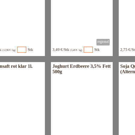
tk
Stk
3,49 €/Stk
Stk
2,75 €/S
(12,96 € / kg)
(3,49 € / kg)
saft rot klar 1l.
Joghurt Erdbeere 3,5% Fett
Soja Q
500g
(Altern