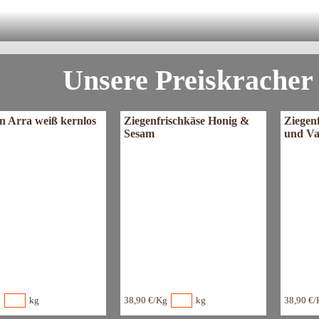
enuß ohne Koffein, ganz natürlich
offeinfreier Kaffee "No Coffee" im Wo
Unsere Preiskracher
n Arra weiß kernlos
Ziegenfrischkäse Honig &
Ziegenf
Sesam
und Va
g
kg
38,90 €/Kg
kg
38,90 €/