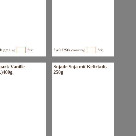
tk
Stk
5,49 €/Stk
Stk
(5,50 € / kg)
(29,68 € / Kg)
uark Vanille
Sojade Soja mit Kefirkult.
.)400g
250g