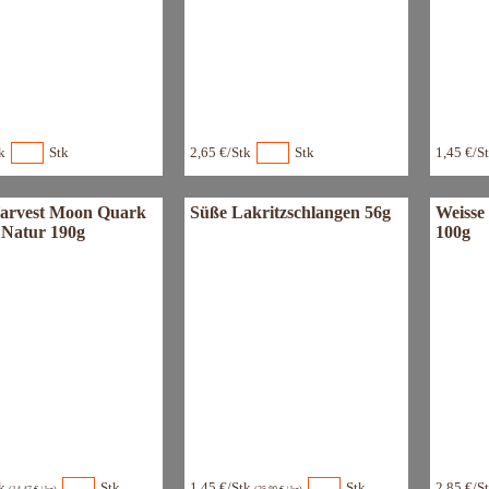
k
Stk
2,65 €/Stk
Stk
1,45 €/S
arvest Moon Quark
Süße Lakritzschlangen 56g
Weisse
 Natur 190g
100g
tk
Stk
1,45 €/Stk
Stk
2,85 €/S