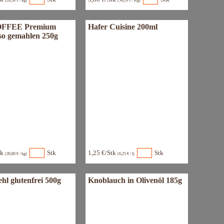
(28,50 € / kg)
(54,29 € / Kg)
FFEE Premium
Hafer Cuisine 200ml
so gemahlen 250g
tk
Stk
1,25 €/Stk
Stk
(39,80 € / kg)
(6,25 € / l)
hl glutenfrei 500g
Knoblauch in Olivenöl 185g