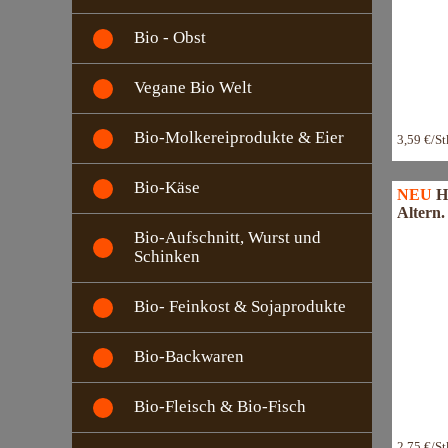
Bio - Obst
Vegane Bio Welt
Bio-Molkereiprodukte & Eier
3,59 €/St
Bio-Käse
NEU
H
Altern.
Bio-Aufschnitt, Wurst und
Schinken
Bio- Feinkost & Sojaprodukte
Bio-Backwaren
Bio-Fleisch & Bio-Fisch
2,75 €/S