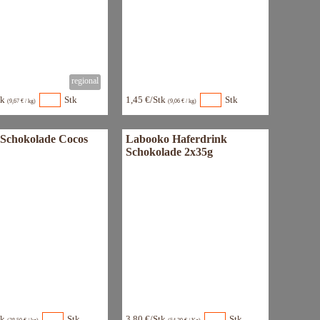
tk
Stk
1,45 €/Stk
Stk
(9,67 € / kg)
(9,06 € / kg)
 Schokolade Cocos
Labooko Haferdrink
Schokolade 2x35g
tk
Stk
3,80 €/Stk
Stk