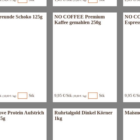
(14,47 € / kg)
(25,89 € / kg)
reunde Schoko 125g
NO COFFEE Premium
NO CO
Kaffee gemahlen 250g
Espres
tk
Stk
9,95 €/Stk
Stk
9,95 €/S
(18,00 € / kg)
(39,80 € / kg)
ve Protein Aufstrich
Ruhrtalgold Dinkel Körner
Maisme
35g
1kg