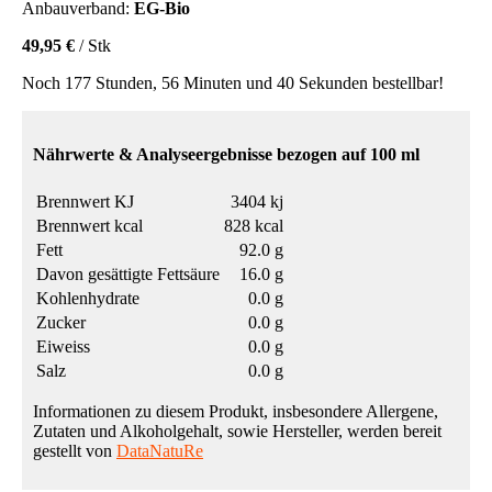
Anbauverband:
EG-Bio
49,95 €
/ Stk
Noch 177 Stunden, 56 Minuten und 40 Sekunden bestellbar!
Nährwerte & Analyseergebnisse bezogen auf 100 ml
Brennwert KJ
3404 kj
Brennwert kcal
828 kcal
Fett
92.0 g
Davon gesättigte Fettsäure
16.0 g
Kohlenhydrate
0.0 g
Zucker
0.0 g
Eiweiss
0.0 g
Salz
0.0 g
Informationen zu diesem Produkt, insbesondere Allergene,
Zutaten und Alkoholgehalt, sowie Hersteller, werden bereit
gestellt von
DataNatuRe