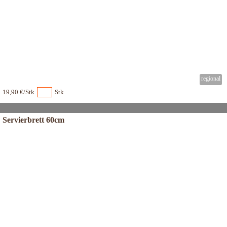
19,90 €/Stk
Stk
Servierbrett 60cm