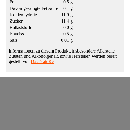
Fett
0.5 g
Davon gesättigte Fettsäure
0.1 g
Kohlenhydrate
11.9 g
Zucker
11.4 g
Ballaststoffe
0.0 g
Eiweiss
0.5 g
Salz
0.01 g
Informationen zu diesem Produkt, insbesondere Allergene,
Zutaten und Alkoholgehalt, sowie Hersteller, werden bereit
gestellt von
DataNatuRe