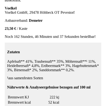
auskommt.
Voelkel
Voelkel GmbH, 29478 Höhbeck OT Pevestorf
Anbauverband:
Demeter
23,50 €
/ Kaste
Noch 162 Stunden, 46 Minuten und 37 Sekunden bestellbar!
Zutaten
Apfelsaft** 41%, Traubensaft** 35%, Möhrensaft**¹ 11%,
Heidelbeersaft* 4,8%, Erdbeermark** 3%, Hagebuttenmark*
3%, Birnensaft* 2%, Sanddornmark** 0,2%.
¹aus samenfesten Sorten
Nährwerte & Analyseergebnisse bezogen auf 100 ml
Brennwert KJ
222 kj
Brennwert kcal
52 kcal