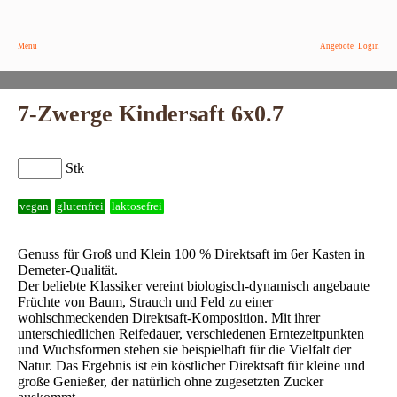
Menü
Angebote
Login
7-Zwerge Kindersaft 6x0.7
Stk
vegan
glutenfrei
laktosefrei
Genuss für Groß und Klein 100 % Direktsaft im 6er Kasten in
Demeter-Qualität.
Der beliebte Klassiker vereint biologisch-dynamisch angebaute
Früchte von Baum, Strauch und Feld zu einer
wohlschmeckenden Direktsaft-Komposition. Mit ihrer
unterschiedlichen Reifedauer, verschiedenen Erntezeitpunkten
und Wuchsformen stehen sie beispielhaft für die Vielfalt der
Natur. Das Ergebnis ist ein köstlicher Direktsaft für kleine und
große Genießer, der natürlich ohne zugesetzten Zucker