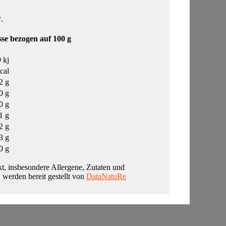
.
se bezogen auf 100 g
 kj
cal
2 g
0 g
0 g
1 g
2 g
3 g
0 g
t, insbesondere Allergene, Zutaten und
, werden bereit gestellt von
DataNatuRe