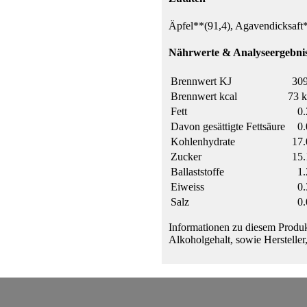
Äpfel**(91,4), Agavendicksaft*
Nährwerte & Analyseergebnis
Brennwert KJ
309
Brennwert kcal
73 k
Fett
0.
Davon gesättigte Fettsäure
0.
Kohlenhydrate
17.
Zucker
15.
Ballaststoffe
1.
Eiweiss
0.
Salz
0.
Informationen zu diesem Produk
Alkoholgehalt, sowie Hersteller