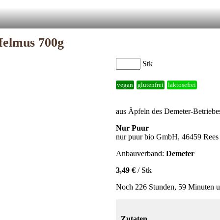
felmus 700g
Stk
vegan
glutenfrei
laktosefrei
aus Äpfeln des Demeter-Betriebe
Nur Puur
nur puur bio GmbH, 46459 Rees
Anbauverband:
Demeter
3,49 €
/ Stk
Noch 226 Stunden, 59 Minuten u
Zutaten