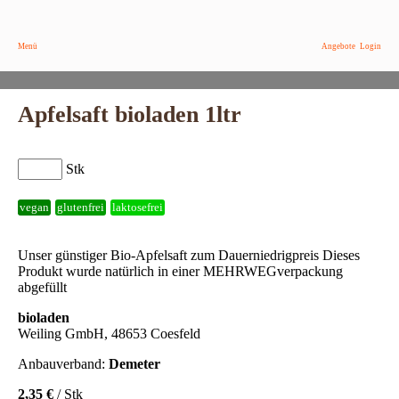
Menü
Angebote
Login
Apfelsaft bioladen 1ltr
Stk
vegan
glutenfrei
laktosefrei
Unser günstiger Bio-Apfelsaft zum Dauerniedrigpreis Dieses
Produkt wurde natürlich in einer MEHRWEGverpackung
abgefüllt
bioladen
Weiling GmbH, 48653 Coesfeld
Anbauverband:
Demeter
2,35 €
/ Stk