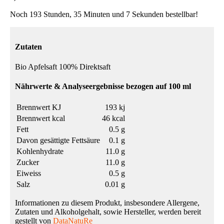
Noch 193 Stunden, 35 Minuten und 7 Sekunden bestellbar!
Zutaten
Bio Apfelsaft 100% Direktsaft
Nährwerte & Analyseergebnisse bezogen auf 100 ml
Brennwert KJ
193 kj
Brennwert kcal
46 kcal
Fett
0.5 g
Davon gesättigte Fettsäure
0.1 g
Kohlenhydrate
11.0 g
Zucker
11.0 g
Eiweiss
0.5 g
Salz
0.01 g
Informationen zu diesem Produkt, insbesondere Allergene,
Zutaten und Alkoholgehalt, sowie Hersteller, werden bereit
gestellt von
DataNatuRe