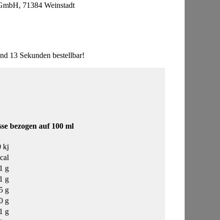
i GmbH, 71384 Weinstadt
nd 13 Sekunden bestellbar!
se bezogen auf 100 ml
 kj
cal
1 g
1 g
5 g
0 g
1 g