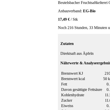
Beutelsbacher Fruchtsaftkeltere
Anbauverband:
EG-Bio
17,49 €
/ Stk
Noch 216 Stunden, 33 Minuten u
Zutaten
Direktsaft aus Äpfeln
Nährwerte & Analyseergebnis
Brennwert KJ
210
Brennwert kcal
50 k
Fett
0.
Davon gesättigte Fettsäure
0.
Kohlenhydrate
11.
Zucker
11.
Eiweiss
0.