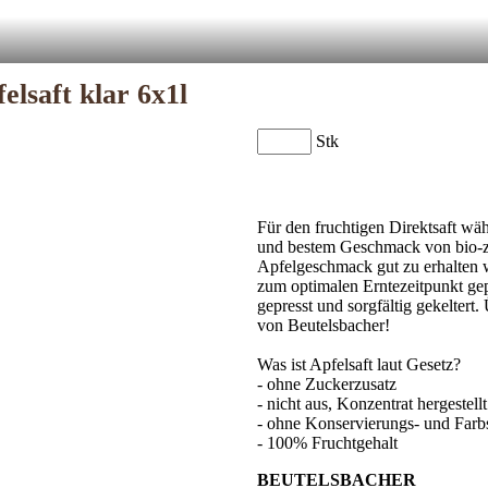
elsaft klar 6x1l
Stk
Für den fruchtigen Direktsaft wä
und bestem Geschmack von bio-ze
Apfelgeschmack gut zu erhalten w
zum optimalen Erntezeitpunkt ge
gepresst und sorgfältig gekeltert
von Beutelsbacher!
Was ist Apfelsaft laut Gesetz?
- ohne Zuckerzusatz
- nicht aus, Konzentrat hergestellt
- ohne Konservierungs- und Farbs
- 100% Fruchtgehalt
BEUTELSBACHER