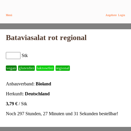
Menü
Angebote
Login
Bataviasalat rot regional
Stk
vegan
glutenfrei
laktosefrei
regional
Anbauverband:
Bioland
Herkunft:
Deutschland
3,79 €
/ Stk
Noch 297 Stunden, 27 Minuten und 31 Sekunden bestellbar!