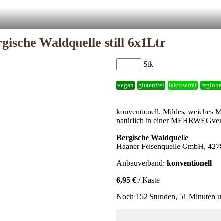
gische Waldquelle still 6x1Ltr
Stk
vegan
glutenfrei
laktosefrei
regiona
konventionell. Mildes, weiches 
natürlich in einer MEHRWEGver
Bergische Waldquelle
Haaner Felsenquelle GmbH, 427
Anbauverband:
konventionell
6,95 €
/ Kaste
Noch 152 Stunden, 51 Minuten u