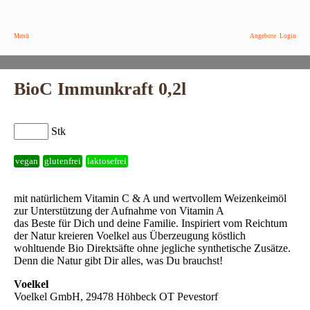
Menü
Angebote
Login
BioC Immunkraft 0,2l
Stk
vegan
glutenfrei
laktosefrei
mit natürlichem Vitamin C & A und wertvollem Weizenkeimöl
zur Unterstützung der Aufnahme von Vitamin A
das Beste für Dich und deine Familie. Inspiriert vom Reichtum
der Natur kreieren Voelkel aus Überzeugung köstlich
wohltuende Bio Direktsäfte ohne jegliche synthetische Zusätze.
Denn die Natur gibt Dir alles, was Du brauchst!
Voelkel
Voelkel GmbH, 29478 Höhbeck OT Pevestorf