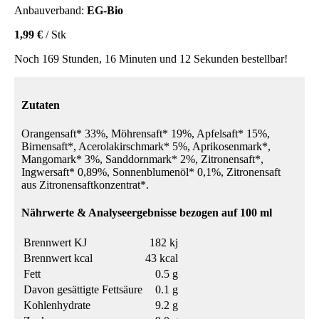
Anbauverband:
EG-Bio
1,99 €
/ Stk
Noch 169 Stunden, 16 Minuten und 12 Sekunden bestellbar!
Zutaten
Orangensaft* 33%, Möhrensaft* 19%, Apfelsaft* 15%,
Birnensaft*, Acerolakirschmark* 5%, Aprikosenmark*,
Mangomark* 3%, Sanddornmark* 2%, Zitronensaft*,
Ingwersaft* 0,89%, Sonnenblumenöl* 0,1%, Zitronensaft
aus Zitronensaftkonzentrat*.
Nährwerte & Analyseergebnisse bezogen auf 100 ml
Brennwert KJ
182 kj
Brennwert kcal
43 kcal
Fett
0.5 g
Davon gesättigte Fettsäure
0.1 g
Kohlenhydrate
9.2 g