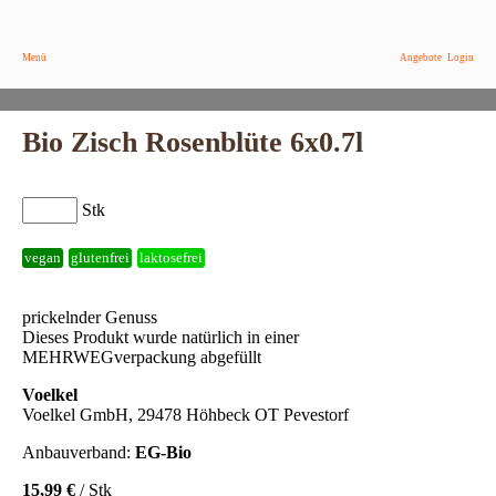
Menü
Angebote
Login
Bio Zisch Rosenblüte 6x0.7l
Stk
vegan
glutenfrei
laktosefrei
prickelnder Genuss
Dieses Produkt wurde natürlich in einer
MEHRWEGverpackung abgefüllt
Voelkel
Voelkel GmbH, 29478 Höhbeck OT Pevestorf
Anbauverband:
EG-Bio
15,99 €
/ Stk