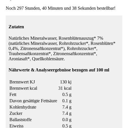
Noch 297 Stunden, 40 Minuten und 38 Sekunden bestellbar!
Zutaten
Natürliches Mineralwasser, Rosenblütenauszug* 7%
(natürliches Mineralwasser, Rohrohrzucker*, Rosenblüten*
0,4%, Zitronensaftkonzentrat*), Rohrohrzucker*,
Traubensaftkonzentrat*, Zitronensaftkonzentrat*,
Aroniasaft*, Quellkohlensäure.
Nährwerte & Analyseergebnisse bezogen auf 100 ml
Brennwert KJ
130 kj
Brennwert kcal
31 kcal
Fett
0.5 g
Davon gesättigte Fettsäure
0.1 g
Kohlenhydrate
7.4 g
Zucker
7.4 g
Ballaststoffe
0.0 g
Eiweiss
0.5 g