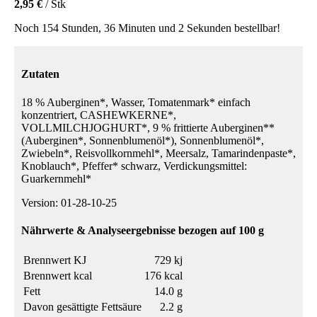
2,95 €
/ Stk
Noch 154 Stunden, 36 Minuten und 2 Sekunden bestellbar!
Zutaten
18 % Auberginen*, Wasser, Tomatenmark* einfach
konzentriert, CASHEWKERNE*,
VOLLMILCHJOGHURT*, 9 % frittierte Auberginen**
(Auberginen*, Sonnenblumenöl*), Sonnenblumenöl*,
Zwiebeln*, Reisvollkornmehl*, Meersalz, Tamarindenpaste*,
Knoblauch*, Pfeffer* schwarz, Verdickungsmittel:
Guarkernmehl*
Version: 01-28-10-25
Nährwerte & Analyseergebnisse bezogen auf 100 g
Brennwert KJ
729 kj
Brennwert kcal
176 kcal
Fett
14.0 g
Davon gesättigte Fettsäure
2.2 g