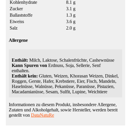
Kohlenhydrate
8.1 g
Zucker
3.1 g
Ballaststoffe
1.3 g
Eiweiss
3.6 g
Salz
2.0 g
Allergene
Enthält:
Milch, Laktose, Schalenfrüchte, Cashewnüsse
Kann Spuren von
Erdnuss, Soja, Sellerie, Senf
enthalten.
Enthält kein:
Gluten, Weizen, Khorasan Weizen, Dinkel,
Roggen, Gerste, Hafer, Krebstiere, Eier, Fisch, Mandeln,
Haselnüsse, Walnüsse, Pekanüsse, Paranüsse, Pistazien,
Macadamianüsse, Sesam, Sulfit, Lupine, Weichtiere
Informationen zu diesem Produkt, insbesondere Allergene,
Zutaten und Alkoholgehalt, sowie Hersteller, werden bereit
gestellt von
DataNatuRe