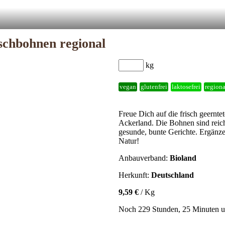
schbohnen regional
kg
vegan
glutenfrei
laktosefrei
regiona
Freue Dich auf die frisch geernte
Ackerland. Die Bohnen sind reich
gesunde, bunte Gerichte. Ergänz
Natur!
Anbauverband:
Bioland
Herkunft:
Deutschland
9,59 €
/ Kg
Noch 229 Stunden, 25 Minuten un