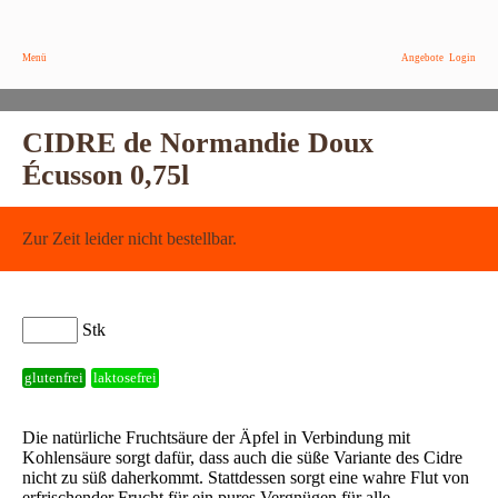
Menü
Angebote
Login
CIDRE de Normandie Doux
Écusson 0,75l
Zur Zeit leider nicht bestellbar.
Stk
glutenfrei
laktosefrei
Die natürliche Fruchtsäure der Äpfel in Verbindung mit
Kohlensäure sorgt dafür, dass auch die süße Variante des Cidre
nicht zu süß daherkommt. Stattdessen sorgt eine wahre Flut von
erfrischender Frucht für ein pures Vergnügen für alle