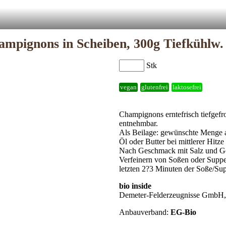
mpignons in Scheiben, 300g Tiefkühlw.
Stk
vegan
glutenfrei
laktosefrei
Champignons erntefrisch tiefgefro
entnehmbar.
Als Beilage: gewünschte Menge a
Öl oder Butter bei mittlerer Hitze
Nach Geschmack mit Salz und G
Verfeinern von Soßen oder Suppe
letzten 2?3 Minuten der Soße/Su
bio inside
Demeter-Felderzeugnisse GmbH,
Anbauverband:
EG-Bio