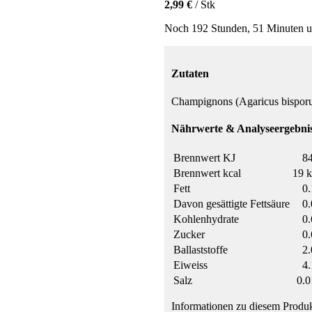
2,99 €
/ Stk
Noch 192 Stunden, 51 Minuten u
Zutaten
Champignons (Agaricus bispor
Nährwerte & Analyseergebnis
Brennwert KJ
84
Brennwert kcal
19 k
Fett
0.
Davon gesättigte Fettsäure
0.
Kohlenhydrate
0.
Zucker
0.
Ballaststoffe
2.
Eiweiss
4.
Salz
0.0
Informationen zu diesem Produk