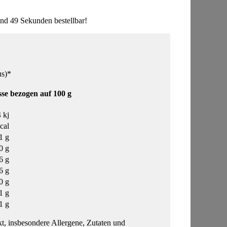
nd 49 Sekunden bestellbar!
us)*
se bezogen auf 100 g
 kj
cal
1 g
0 g
6 g
6 g
0 g
1 g
1 g
t, insbesondere Allergene, Zutaten und