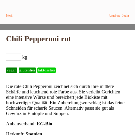
Menü
Angebote
Login
Chili Pepperoni rot
kg
vegan
glutenfrei
laktosefrei
Die rote Chili Pepperoni zeichnet sich durch ihre mittlere
Schärfe und leuchtend rote Farbe aus. Sie verleiht Gerichten
eine intensive Würze und bereichert jede Biokiste mit
hochwertiger Qualität. Ein Zubereitungsvorschlag ist das feine
Schneiden für scharfe Saucen. Alternativ passt sie gut als
Gewürz in Eintöpfe und Suppen.
Anbauverband:
EG-Bio
Herkunft:
Spanien