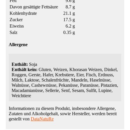
Fett
9.6 g
Davon gesättigte Fettsäure
8.7 g
Kohlenhydrate
21.1 g
Zucker
17.5 g
Eiweiss
6.2 g
Salz
0.35 g
Allergene
Enthält:
Soja
Enthält kein:
Gluten, Weizen, Khorasan Weizen, Dinkel,
Roggen, Gerste, Hafer, Krebstiere, Eier, Fisch, Erdnuss,
Milch, Laktose, Schalenfrüchte, Mandeln, Haselnüsse,
Walnüsse, Cashewnüsse, Pekanüsse, Paranüsse, Pistazien,
Macadamianüsse, Sellerie, Senf, Sesam, Sulfit, Lupine,
Weichtiere
Informationen zu diesem Produkt, insbesondere Allergene,
Zutaten und Alkoholgehalt, sowie Hersteller, werden bereit
gestellt von
DataNatuRe