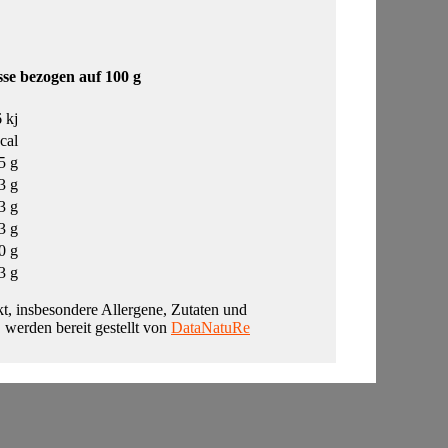
se bezogen auf 100 g
 kj
cal
5 g
3 g
3 g
3 g
0 g
3 g
t, insbesondere Allergene, Zutaten und
, werden bereit gestellt von
DataNatuRe