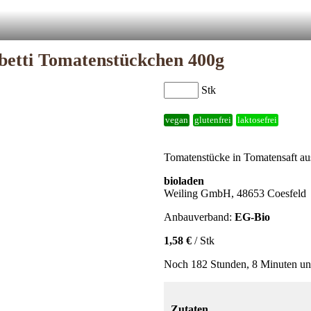
betti Tomatenstückchen 400g
Stk
vegan
glutenfrei
laktosefrei
Tomatenstücke in Tomatensaft aus
bioladen
Weiling GmbH, 48653 Coesfeld
Anbauverband:
EG-Bio
1,58 €
/ Stk
Noch 182 Stunden, 8 Minuten und
Zutaten