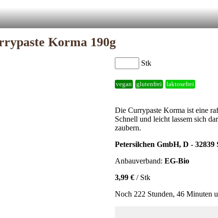
rrypaste Korma 190g
Stk
vegan
glutenfrei
laktosefrei
Die Currypaste Korma ist eine ra
Schnell und leicht lassem sich da
zaubern.
Petersilchen GmbH, D - 32839 
Anbauverband:
EG-Bio
3,99 €
/ Stk
Noch 222 Stunden, 46 Minuten un