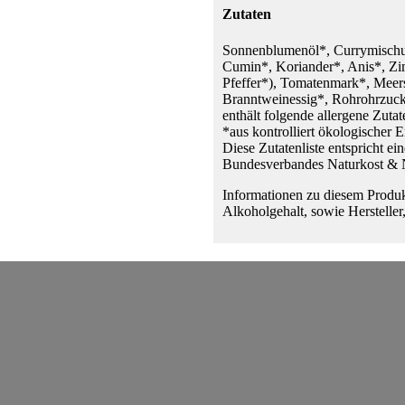
Zutaten
Sonnenblumenöl*, Currymischu
Cumin*, Koriander*, Anis*, Zi
Pfeffer*), Tomatenmark*, Me
Branntweinessig*, Rohrohrzuc
enthält folgende allergene Zuta
*aus kontrolliert ökologischer 
Diese Zutatenliste entspricht ei
Bundesverbandes Naturkost & 
Informationen zu diesem Produk
Alkoholgehalt, sowie Hersteller