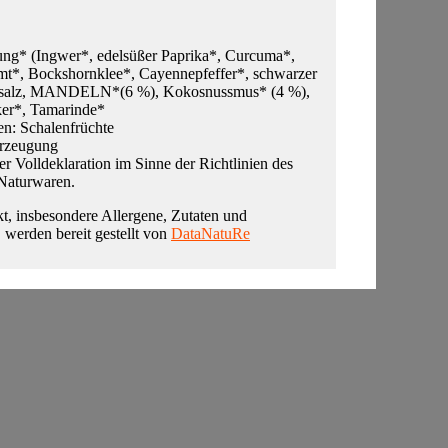
ng* (Ingwer*, edelsüßer Paprika*, Curcuma*,
mt*, Bockshornklee*, Cayennepfeffer*, schwarzer
ersalz, MANDELN*(6 %), Kokosnussmus* (4 %),
ker*, Tamarinde*
ten: Schalenfrüchte
Erzeugung
ner Volldeklaration im Sinne der Richtlinien des
Naturwaren.
t, insbesondere Allergene, Zutaten und
, werden bereit gestellt von
DataNatuRe