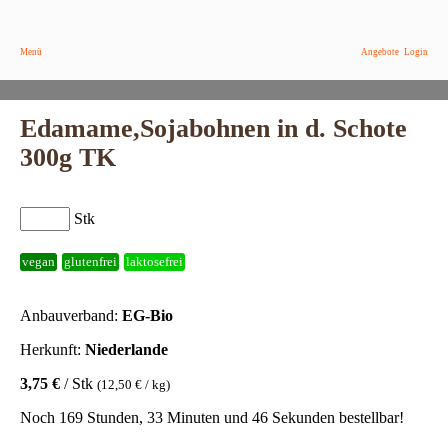
Menü
Angebote
Login
Edamame,Sojabohnen in d. Schote
300g TK
Stk
vegan
glutenfrei
laktosefrei
Anbauverband:
EG-Bio
Herkunft:
Niederlande
3,75 €
/ Stk
(12,50 € / kg)
Noch 169 Stunden, 33 Minuten und 46 Sekunden bestellbar!