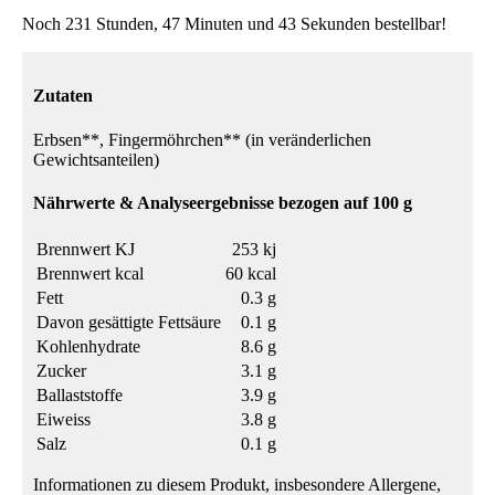
Noch 231 Stunden, 47 Minuten und 43 Sekunden bestellbar!
Zutaten
Erbsen**, Fingermöhrchen** (in veränderlichen
Gewichtsanteilen)
Nährwerte & Analyseergebnisse bezogen auf 100 g
Brennwert KJ
253 kj
Brennwert kcal
60 kcal
Fett
0.3 g
Davon gesättigte Fettsäure
0.1 g
Kohlenhydrate
8.6 g
Zucker
3.1 g
Ballaststoffe
3.9 g
Eiweiss
3.8 g
Salz
0.1 g
Informationen zu diesem Produkt, insbesondere Allergene,