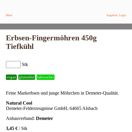
Menü
Angebote
Login
Erbsen-Fingermöhren 450g
Tiefkühl
Stk
vegan
glutenfrei
laktosefrei
Feine Markerbsen und junge Möhrchen in Demeter-Qualität.
Natural Cool
Demeter-Felderzeugnisse GmbH, 64665 Alsbach
Anbauverband:
Demeter
3,45 €
/ Stk