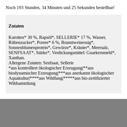
Noch 193 Stunden, 34 Minuten und 25 Sekunden bestellbar!
Zutaten
Karotten* 30 %, Rapsöl*, SELLERIE* 17 %, Wasser,
Rübenzucker*, Porree* 6 %, Branntweinessig*,
Sonnenblumenprotein*, Gewürze*, Kräuter*, Meersalz,
SENFSAAT*, Stärke*, Verdickungsmittel: Guarkernmehl*,
Xanthan.
Allergene Zutaten: Senfsaat, Sellerie
*aus kontrolliert ökologischer Erzeugung|**aus
biodynamischer Erzeugung|***aus anerkannt ökologischer
Aquakultur|****aus Wildfang|*****aus bio-zertifizierter
Wildsammlung