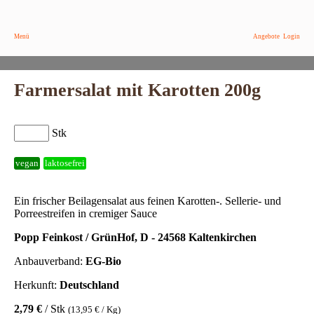
Menü
Angebote
Login
Farmersalat mit Karotten 200g
Stk
vegan
laktosefrei
Ein frischer Beilagensalat aus feinen Karotten-. Sellerie- und
Porreestreifen in cremiger Sauce
Popp Feinkost / GrünHof, D - 24568 Kaltenkirchen
Anbauverband:
EG-Bio
Herkunft:
Deutschland
2,79 €
/ Stk
(13,95 € / Kg)