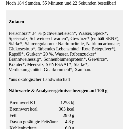
Noch 184 Stunden, 55 Minuten und 22 Sekunden bestellbar!
Zutaten
Fleischbrät* 34 % (Schweinefleisch*, Wasser, Speck*,
Speisesalz, Schweineschwarten*, Gewürze* (enthält SENF),
Stärke*, Säureregulatoren: Natriumcitrate, Natriumcarbonate;
Glukosesirup*, färbendes Lebensmittel: Rote Betepulver*),
Rapsöl*, Gurken* 20 %, Wasser, Rübenzucker*,
Branntweinessig*, Sonnenblumenprotein*, Gewürze*,
Kräuter*, Meersalz, SENFSAAT*, Stärke*,
Verdickungsmittel: Guarkernmehl*, Xanthan.
*aus ökologischer Landwirtschaft
Nährwerte & Analyseergebnisse bezogen auf 100 g
Brennwert KJ
1258 kj
Brennwert kcal
303 kcal
Fett
29.0 g
Davon gesättigte Fettsäure
4.8 g
Kohlenhydrate
6.0 g