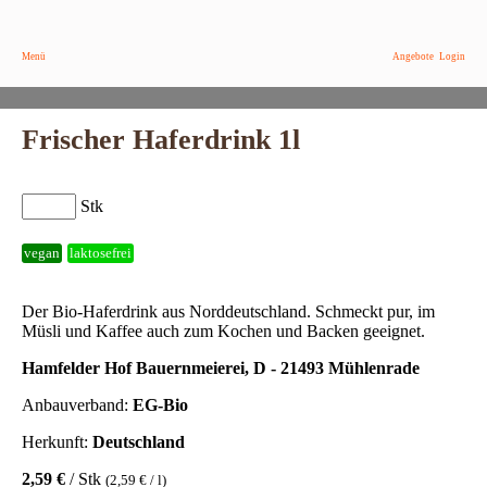
Menü
Angebote
Login
Frischer Haferdrink 1l
Stk
vegan
laktosefrei
Der Bio-Haferdrink aus Norddeutschland. Schmeckt pur, im
Müsli und Kaffee auch zum Kochen und Backen geeignet.
Hamfelder Hof Bauernmeierei, D - 21493 Mühlenrade
Anbauverband:
EG-Bio
Herkunft:
Deutschland
2,59 €
/ Stk
(2,59 € / l)