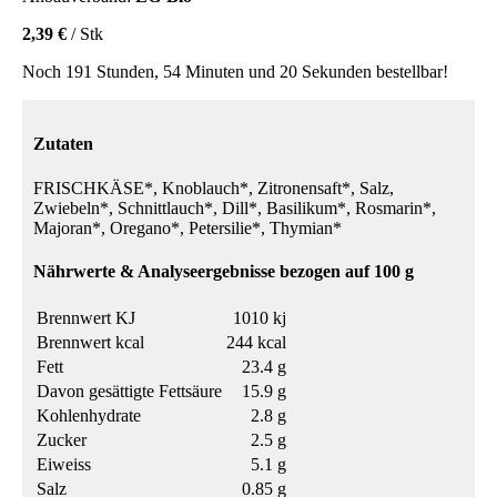
2,39 €
/ Stk
Noch 191 Stunden, 54 Minuten und 20 Sekunden bestellbar!
Zutaten
FRISCHKÄSE*, Knoblauch*, Zitronensaft*, Salz,
Zwiebeln*, Schnittlauch*, Dill*, Basilikum*, Rosmarin*,
Majoran*, Oregano*, Petersilie*, Thymian*
Nährwerte & Analyseergebnisse bezogen auf 100 g
Brennwert KJ
1010 kj
Brennwert kcal
244 kcal
Fett
23.4 g
Davon gesättigte Fettsäure
15.9 g
Kohlenhydrate
2.8 g
Zucker
2.5 g
Eiweiss
5.1 g
Salz
0.85 g