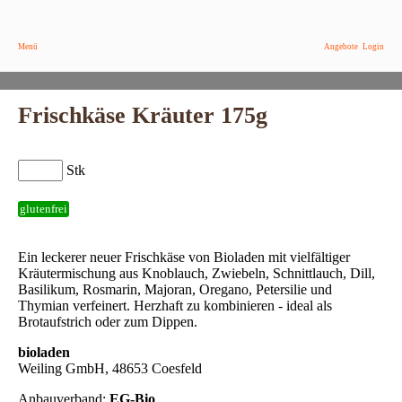
Menü
Angebote
Login
Frischkäse Kräuter 175g
Stk
glutenfrei
Ein leckerer neuer Frischkäse von Bioladen mit vielfältiger
Kräutermischung aus Knoblauch, Zwiebeln, Schnittlauch, Dill,
Basilikum, Rosmarin, Majoran, Oregano, Petersilie und
Thymian verfeinert. Herzhaft zu kombinieren - ideal als
Brotaufstrich oder zum Dippen.
bioladen
Weiling GmbH, 48653 Coesfeld
Anbauverband:
EG-Bio