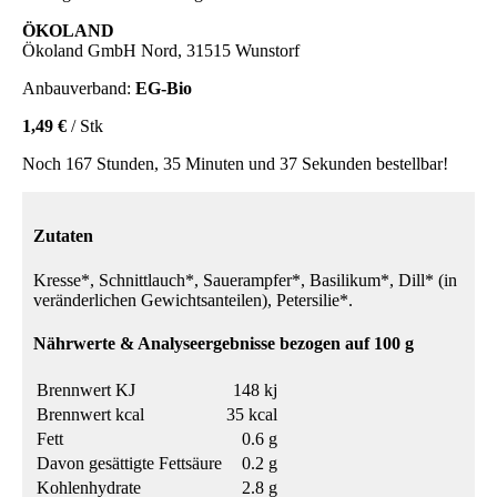
ÖKOLAND
Ökoland GmbH Nord, 31515 Wunstorf
Anbauverband:
EG-Bio
1,49 €
/ Stk
Noch 167 Stunden, 35 Minuten und 37 Sekunden bestellbar!
Zutaten
Kresse*, Schnittlauch*, Sauerampfer*, Basilikum*, Dill* (in
veränderlichen Gewichtsanteilen), Petersilie*.
Nährwerte & Analyseergebnisse bezogen auf 100 g
Brennwert KJ
148 kj
Brennwert kcal
35 kcal
Fett
0.6 g
Davon gesättigte Fettsäure
0.2 g
Kohlenhydrate
2.8 g