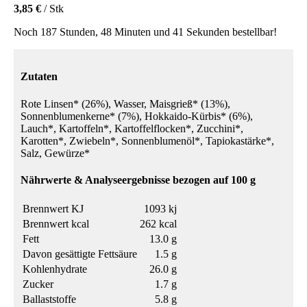
3,85 €
/ Stk
Noch 187 Stunden, 48 Minuten und 41 Sekunden bestellbar!
Zutaten
Rote Linsen* (26%), Wasser, Maisgrieß* (13%),
Sonnenblumenkerne* (7%), Hokkaido-Kürbis* (6%),
Lauch*, Kartoffeln*, Kartoffelflocken*, Zucchini*,
Karotten*, Zwiebeln*, Sonnenblumenöl*, Tapiokastärke*,
Salz, Gewürze*
Nährwerte & Analyseergebnisse bezogen auf 100 g
Brennwert KJ
1093 kj
Brennwert kcal
262 kcal
Fett
13.0 g
Davon gesättigte Fettsäure
1.5 g
Kohlenhydrate
26.0 g
Zucker
1.7 g
Ballaststoffe
5.8 g