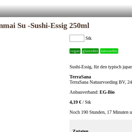
nmai Su -Sushi-Essig 250ml
Stk
vegan
glutenfrei
laktosefrei
Sushi-Essig, für den typisch jap
TerraSana
TerraSana Natuurvoeding BV, 2
Anbauverband:
EG-Bio
4,19 €
/ Stk
Noch 190 Stunden, 17 Minuten u
Zutaten