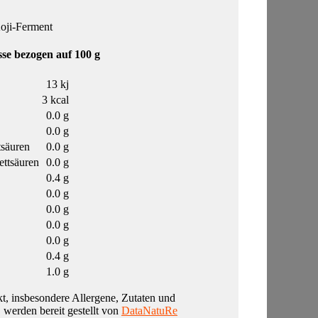
Koji-Ferment
se bezogen auf 100 g
13 kj
3 kcal
0.0 g
0.0 g
tsäuren
0.0 g
ettsäuren
0.0 g
0.4 g
0.0 g
0.0 g
0.0 g
0.0 g
0.4 g
1.0 g
t, insbesondere Allergene, Zutaten und
, werden bereit gestellt von
DataNatuRe