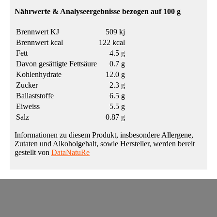
Nährwerte & Analyseergebnisse bezogen auf 100 g
Brennwert KJ
509 kj
Brennwert kcal
122 kcal
Fett
4.5 g
Davon gesättigte Fettsäure
0.7 g
Kohlenhydrate
12.0 g
Zucker
2.3 g
Ballaststoffe
6.5 g
Eiweiss
5.5 g
Salz
0.87 g
Informationen zu diesem Produkt, insbesondere Allergene,
Zutaten und Alkoholgehalt, sowie Hersteller, werden bereit
gestellt von
DataNatuRe