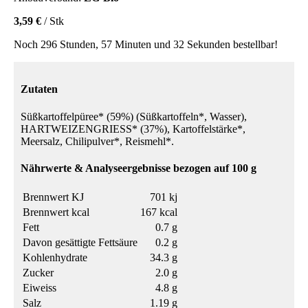
3,59 €
/ Stk
Noch 296 Stunden, 57 Minuten und 32 Sekunden bestellbar!
Zutaten
Süßkartoffelpüree* (59%) (Süßkartoffeln*, Wasser),
HARTWEIZENGRIESS* (37%), Kartoffelstärke*,
Meersalz, Chilipulver*, Reismehl*.
Nährwerte & Analyseergebnisse bezogen auf 100 g
Brennwert KJ
701 kj
Brennwert kcal
167 kcal
Fett
0.7 g
Davon gesättigte Fettsäure
0.2 g
Kohlenhydrate
34.3 g
Zucker
2.0 g
Eiweiss
4.8 g
Salz
1.19 g