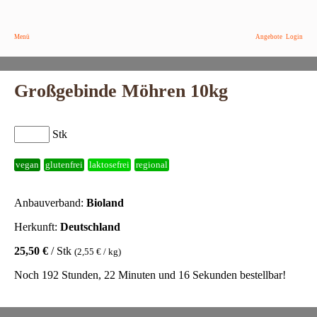
Menü
Angebote
Login
Großgebinde Möhren 10kg
Stk
vegan
glutenfrei
laktosefrei
regional
Anbauverband:
Bioland
Herkunft:
Deutschland
25,50 €
/ Stk
(2,55 € / kg)
Noch 192 Stunden, 22 Minuten und 16 Sekunden bestellbar!