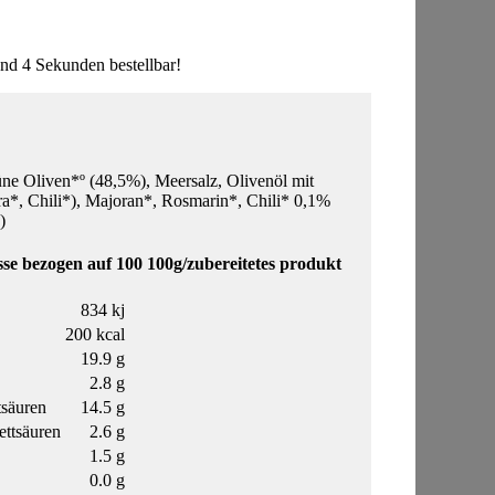
d 4 Sekunden bestellbar!
ne Oliven*º (48,5%), Meersalz, Olivenöl mit
ra*, Chili*), Majoran*, Rosmarin*, Chili* 0,1%
)
e bezogen auf 100 100g/zubereitetes produkt
834 kj
200 kcal
19.9 g
2.8 g
tsäuren
14.5 g
ettsäuren
2.6 g
1.5 g
0.0 g