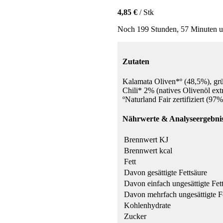
4,85 €
/ Stk
Noch 199 Stunden, 57 Minuten un
Zutaten
Kalamata Oliven*º (48,5%), grü
Chili* 2% (natives Olivenöl ext
ºNaturland Fair zertifiziert (97%
Nährwerte & Analyseergebniss
Brennwert KJ
Brennwert kcal
Fett
Davon gesättigte Fettsäure
Davon einfach ungesättigte Fet
Davon mehrfach ungesättigte F
Kohlenhydrate
Zucker