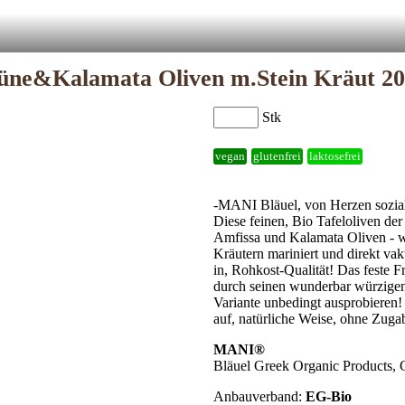
üne&Kalamata Oliven m.Stein Kräut 2
Stk
vegan
glutenfrei
laktosefrei
-MANI Bläuel, von Herzen sozia
Diese feinen, Bio Tafeloliven de
Amfissa und Kalamata Oliven - we
Kräutern mariniert und direkt v
in, Rohkost-Qualität! Das feste F
durch seinen wunderbar würzigen
Variante unbedingt ausprobieren
auf, natürliche Weise, ohne Zugab
MANI®
Bläuel Greek Organic Products,
Anbauverband:
EG-Bio