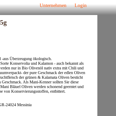
Unternehmen
Login
05g
l -aus Überzeugung ökologisch.
r Sorte Konservolia und Kalamon - auch bekannt als
rden nur in Bio Olivenöl nativ extra mit Chili und
akuumverpackt- der pure Geschmack der edlen Oliven
ruchtfleisch der grünen & Kalamata Oliven besticht
 Geschmack. Als Mani-Kenner sollten Sie diese
! Mani Bläuel Oliven werden schonend geerntet und
e von Konservierungsstoffen, entbittert.
 GR-24024 Messinia