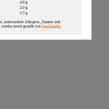
4.0 g
2.0 g
3.5 g
t, insbesondere Allergene, Zutaten und
, werden bereit gestellt von
DataNatuRe