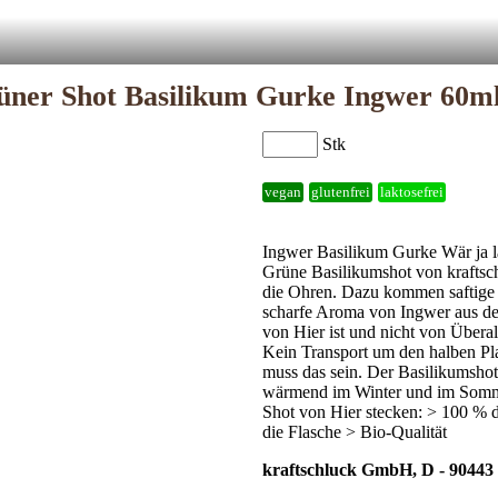
üner Shot Basilikum Gurke Ingwer 60m
Stk
vegan
glutenfrei
laktosefrei
Ingwer Basilikum Gurke Wär ja l
Grüne Basilikumshot von kraftschl
die Ohren. Dazu kommen saftige 
scharfe Aroma von Ingwer aus de
von Hier ist und nicht von Überal
Kein Transport um den halben Plan
muss das sein. Der Basilikumshot 
wärmend im Winter und im Sommer
Shot von Hier stecken: > 100 % 
die Flasche > Bio-Qualität
kraftschluck GmbH, D - 90443