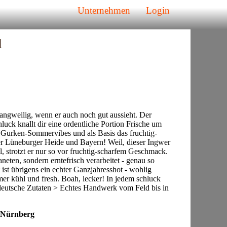
Unternehmen
Login
l
angweilig, wenn er auch noch gut aussieht. Der
uck knallt dir eine ordentliche Portion Frische um
Gurken-Sommervibes und als Basis das fruchtig-
r Lüneburger Heide und Bayern! Weil, dieser Ingwer
l, strotzt er nur so vor fruchtig-scharfem Geschmack.
eten, sondern erntefrisch verarbeitet - genau so
ist übrigens ein echter Ganzjahresshot - wohlig
 kühl und fresh. Boah, lecker! In jedem schluck
deutsche Zutaten > Echtes Handwerk vom Feld bis in
 Nürnberg