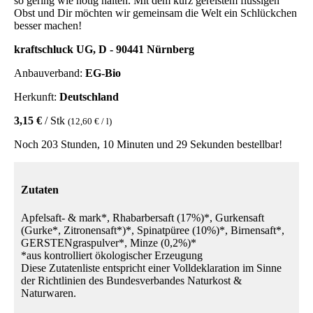
so gering wie nötig halten. Mit dem kurz gereistem flüssigen
Obst und Dir möchten wir gemeinsam die Welt ein Schlückchen
besser machen!
kraftschluck UG, D - 90441 Nürnberg
Anbauverband:
EG-Bio
Herkunft:
Deutschland
3,15 €
/ Stk
(12,60 € / l)
Noch 203 Stunden, 10 Minuten und 29 Sekunden bestellbar!
Zutaten
Apfelsaft- & mark*, Rhabarbersaft (17%)*, Gurkensaft
(Gurke*, Zitronensaft*)*, Spinatpüree (10%)*, Birnensaft*,
GERSTENgraspulver*, Minze (0,2%)*
*aus kontrolliert ökologischer Erzeugung
Diese Zutatenliste entspricht einer Volldeklaration im Sinne
der Richtlinien des Bundesverbandes Naturkost &
Naturwaren.