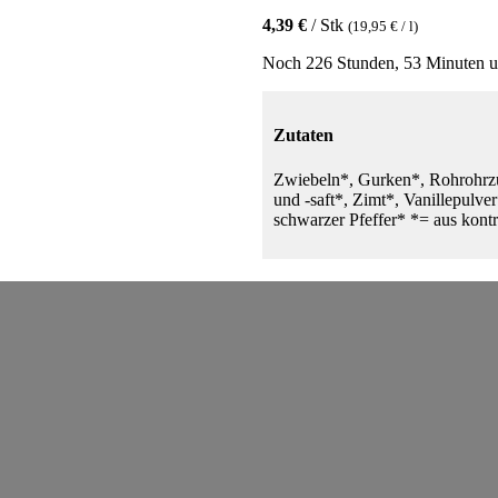
4,39 €
/ Stk
(19,95 € / l)
Noch 226 Stunden, 53 Minuten u
Zutaten
Zwiebeln*, Gurken*, Rohrohrzu
und -saft*, Zimt*, Vanillepulve
schwarzer Pfeffer* *= aus kont