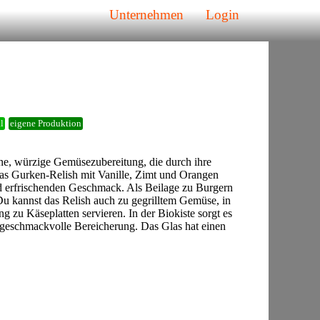
Unternehmen
Login
l
eigene Produktion
tene, würzige Gemüsezubereitung, die durch ihre
Das Gurken-Relish mit Vanille, Zimt und Orangen
nd erfrischenden Geschmack. Als Beilage zu Burgern
 Du kannst das Relish auch zu gegrilltem Gemüse, in
g zu Käseplatten servieren. In der Biokiste sorgt es
 geschmackvolle Bereicherung. Das Glas hat einen