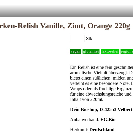
ken-Relish Vanille, Zimt, Orange 220g
Stk
vegan
glutenfrei
laktosefrei
regiona
Ein Relish ist eine fein geschnit
aromatische Vielfalt überzeugt. 
bietet einen süßlichen, milden u
verleiht es eine besondere Note.
Wraps oder als fruchtige Ergänzun
für eine abwechslungsreiche und
Inhalt von 220ml.
Dein Bioshop, D-42553 Velbert
Anbauverband:
EG-Bio
Herkunft:
Deutschland