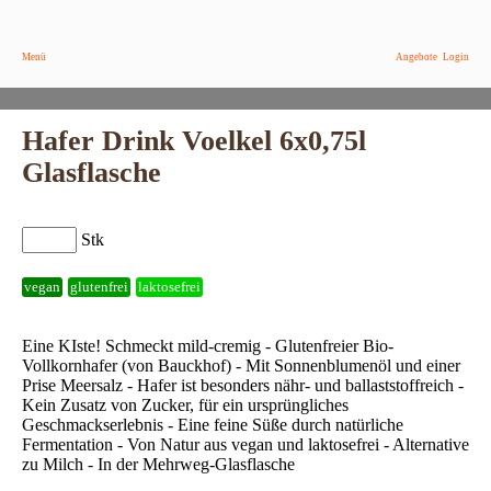
Menü
Angebote
Login
Hafer Drink Voelkel 6x0,75l
Glasflasche
Stk
vegan
glutenfrei
laktosefrei
Eine KIste! Schmeckt mild-cremig - Glutenfreier Bio-
Vollkornhafer (von Bauckhof) - Mit Sonnenblumenöl und einer
Prise Meersalz - Hafer ist besonders nähr- und ballaststoffreich -
Kein Zusatz von Zucker, für ein ursprüngliches
Geschmackserlebnis - Eine feine Süße durch natürliche
Fermentation - Von Natur aus vegan und laktosefrei - Alternative
zu Milch - In der Mehrweg-Glasflasche