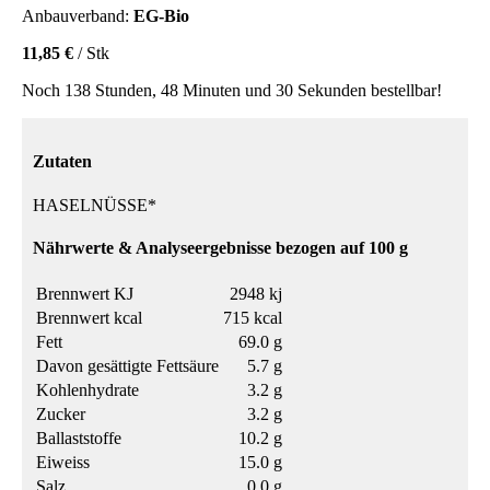
Anbauverband:
EG-Bio
11,85 €
/ Stk
Noch 138 Stunden, 48 Minuten und 30 Sekunden bestellbar!
Zutaten
HASELNÜSSE*
Nährwerte & Analyseergebnisse bezogen auf 100 g
Brennwert KJ
2948 kj
Brennwert kcal
715 kcal
Fett
69.0 g
Davon gesättigte Fettsäure
5.7 g
Kohlenhydrate
3.2 g
Zucker
3.2 g
Ballaststoffe
10.2 g
Eiweiss
15.0 g
Salz
0.0 g