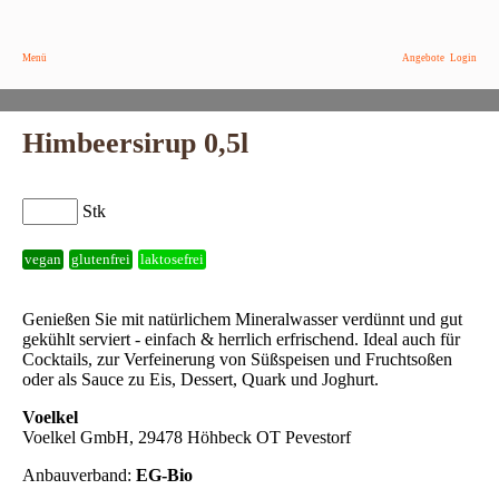
Menü
Angebote
Login
Himbeersirup 0,5l
Stk
vegan
glutenfrei
laktosefrei
Genießen Sie mit natürlichem Mineralwasser verdünnt und gut
gekühlt serviert - einfach & herrlich erfrischend. Ideal auch für
Cocktails, zur Verfeinerung von Süßspeisen und Fruchtsoßen
oder als Sauce zu Eis, Dessert, Quark und Joghurt.
Voelkel
Voelkel GmbH, 29478 Höhbeck OT Pevestorf
Anbauverband:
EG-Bio