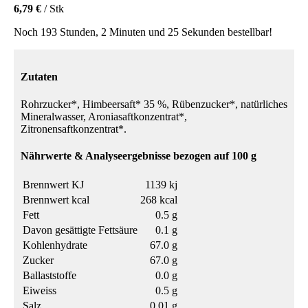
6,79 €
/ Stk
Noch 193 Stunden, 2 Minuten und 25 Sekunden bestellbar!
Zutaten
Rohrzucker*, Himbeersaft* 35 %, Rübenzucker*, natürliches
Mineralwasser, Aroniasaftkonzentrat*,
Zitronensaftkonzentrat*.
Nährwerte & Analyseergebnisse bezogen auf 100 g
Brennwert KJ
1139 kj
Brennwert kcal
268 kcal
Fett
0.5 g
Davon gesättigte Fettsäure
0.1 g
Kohlenhydrate
67.0 g
Zucker
67.0 g
Ballaststoffe
0.0 g
Eiweiss
0.5 g
Salz
0.01 g