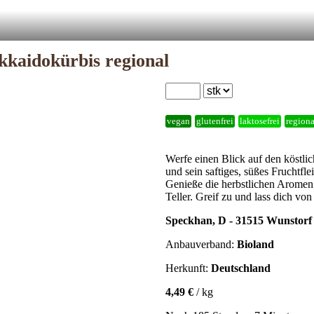
kkaidokürbis regional
vegan
glutenfrei
laktosefrei
regiona
Werfe einen Blick auf den köstli
und sein saftiges, süßes Frucht
Genieße die herbstlichen Arome
Teller. Greif zu und lass dich vo
Speckhan, D - 31515 Wunstorf
Anbauverband:
Bioland
Herkunft:
Deutschland
4,49 €
/ kg