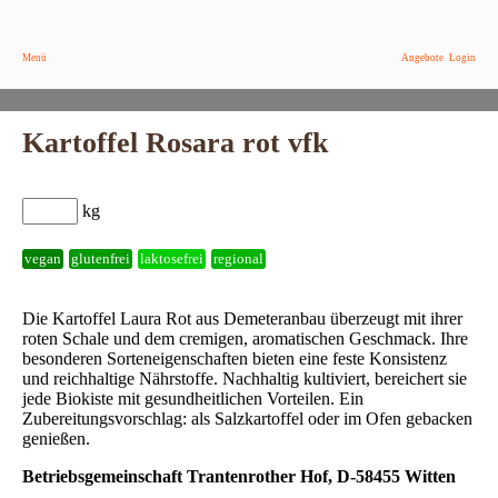
Menü
Angebote
Login
Kartoffel Rosara rot vfk
kg
vegan
glutenfrei
laktosefrei
regional
Die Kartoffel Laura Rot aus Demeteranbau überzeugt mit ihrer
roten Schale und dem cremigen, aromatischen Geschmack. Ihre
besonderen Sorteneigenschaften bieten eine feste Konsistenz
und reichhaltige Nährstoffe. Nachhaltig kultiviert, bereichert sie
jede Biokiste mit gesundheitlichen Vorteilen. Ein
Zubereitungsvorschlag: als Salzkartoffel oder im Ofen gebacken
genießen.
Betriebsgemeinschaft Trantenrother Hof, D-58455 Witten