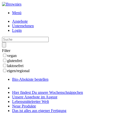
Menü
Angebote
Unternehmen
Login
Filter
vegan
glutenfrei
laktosefrei
eigen/regional
Bio-Abokiste bestellen
Hier findest Du unsere Wochenschnäppchen
Unsere Angebote im August
Lebensmittelretter Welt
Neue Produkte
Das ist alles aus eigener Fertigung