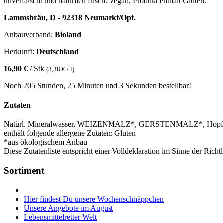
unverfälscht und natürlich frisch. Vegan, Produkt enthält Gluten.
Lammsbräu, D - 92318 Neumarkt/Opf.
Anbauverband:
Bioland
Herkunft:
Deutschland
16,90 €
/ Stk
(3,38 € / l)
Noch 205 Stunden, 25 Minuten und 3 Sekunden bestellbar!
Zutaten
Natürl. Mineralwasser, WEIZENMALZ*, GERSTENMALZ*, Hopfen*
enthält folgende allergene Zutaten: Gluten
*aus ökologischem Anbau
Diese Zutatenliste entspricht einer Volldeklaration im Sinne der Ric
Sortiment
Hier findest Du unsere Wochenschnäppchen
Unsere Angebote im August
Lebensmittelretter Welt