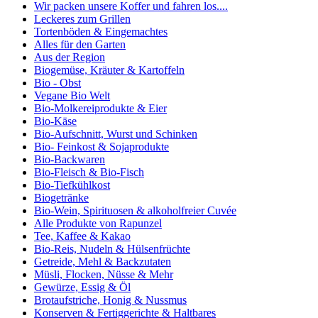
Wir packen unsere Koffer und fahren los....
Leckeres zum Grillen
Tortenböden & Eingemachtes
Alles für den Garten
Aus der Region
Biogemüse, Kräuter & Kartoffeln
Bio - Obst
Vegane Bio Welt
Bio-Molkereiprodukte & Eier
Bio-Käse
Bio-Aufschnitt, Wurst und Schinken
Bio- Feinkost & Sojaprodukte
Bio-Backwaren
Bio-Fleisch & Bio-Fisch
Bio-Tiefkühlkost
Biogetränke
Bio-Wein, Spirituosen & alkoholfreier Cuvée
Alle Produkte von Rapunzel
Tee, Kaffee & Kakao
Bio-Reis, Nudeln & Hülsenfrüchte
Getreide, Mehl & Backzutaten
Müsli, Flocken, Nüsse & Mehr
Gewürze, Essig & Öl
Brotaufstriche, Honig & Nussmus
Konserven & Fertiggerichte & Haltbares