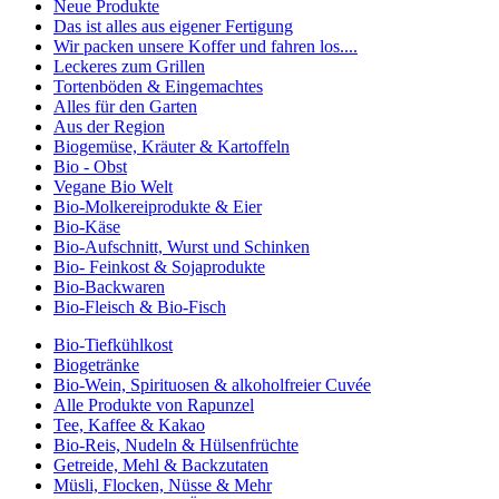
Neue Produkte
Das ist alles aus eigener Fertigung
Wir packen unsere Koffer und fahren los....
Leckeres zum Grillen
Tortenböden & Eingemachtes
Alles für den Garten
Aus der Region
Biogemüse, Kräuter & Kartoffeln
Bio - Obst
Vegane Bio Welt
Bio-Molkereiprodukte & Eier
Bio-Käse
Bio-Aufschnitt, Wurst und Schinken
Bio- Feinkost & Sojaprodukte
Bio-Backwaren
Bio-Fleisch & Bio-Fisch
Bio-Tiefkühlkost
Biogetränke
Bio-Wein, Spirituosen & alkoholfreier Cuvée
Alle Produkte von Rapunzel
Tee, Kaffee & Kakao
Bio-Reis, Nudeln & Hülsenfrüchte
Getreide, Mehl & Backzutaten
Müsli, Flocken, Nüsse & Mehr