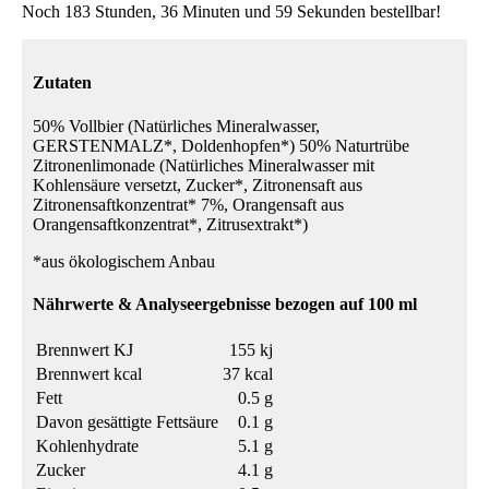
Noch 183 Stunden, 36 Minuten und 59 Sekunden bestellbar!
Zutaten
50% Vollbier (Natürliches Mineralwasser,
GERSTENMALZ*, Doldenhopfen*) 50% Naturtrübe
Zitronenlimonade (Natürliches Mineralwasser mit
Kohlensäure versetzt, Zucker*, Zitronensaft aus
Zitronensaftkonzentrat* 7%, Orangensaft aus
Orangensaftkonzentrat*, Zitrusextrakt*)
*aus ökologischem Anbau
Nährwerte & Analyseergebnisse bezogen auf 100 ml
Brennwert KJ
155 kj
Brennwert kcal
37 kcal
Fett
0.5 g
Davon gesättigte Fettsäure
0.1 g
Kohlenhydrate
5.1 g
Zucker
4.1 g