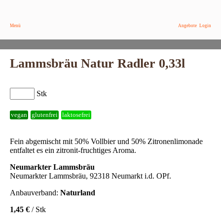
Menü
Angebote
Login
Lammsbräu Natur Radler 0,33l
Stk
vegan
glutenfrei
laktosefrei
Fein abgemischt mit 50% Vollbier und 50% Zitronenlimonade
entfaltet es ein zitronit-fruchtiges Aroma.
Neumarkter Lammsbräu
Neumarkter Lammsbräu, 92318 Neumarkt i.d. OPf.
Anbauverband:
Naturland
1,45 €
/ Stk