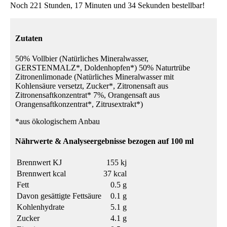
Noch 221 Stunden, 17 Minuten und 34 Sekunden bestellbar!
Zutaten
50% Vollbier (Natürliches Mineralwasser,
GERSTENMALZ*, Doldenhopfen*) 50% Naturtrübe
Zitronenlimonade (Natürliches Mineralwasser mit
Kohlensäure versetzt, Zucker*, Zitronensaft aus
Zitronensaftkonzentrat* 7%, Orangensaft aus
Orangensaftkonzentrat*, Zitrusextrakt*)
*aus ökologischem Anbau
Nährwerte & Analyseergebnisse bezogen auf 100 ml
Brennwert KJ
155 kj
Brennwert kcal
37 kcal
Fett
0.5 g
Davon gesättigte Fettsäure
0.1 g
Kohlenhydrate
5.1 g
Zucker
4.1 g