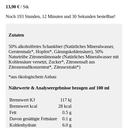
13,90 €
/ Stk
Noch 193 Stunden, 12 Minuten und 30 Sekunden bestellbar!
Zutaten
50% alkoholfreies Schankbier (Natürliches Mineralwasser,
Gerstenmalz*, Hopfen*, Gärungskohlensäure), 50%
Naturtrübe Zitronenlimonade (Natürliches Mineralwasser mit
Kohlensäure versetzt, Zucker*, Zitronensaft aus
Zitronensaftkonzentrat*, Zitrusextrakt*)
*aus ökologischem Anbau
Nährwerte & Analyseergebnisse bezogen auf 100 ml
Brennwert KJ
117 kj
Brennwert kcal
28 kcal
Fett
0.5 g
Davon gesättigte Fettsäure
0.1 g
Kohlenhydrate
6.0 g