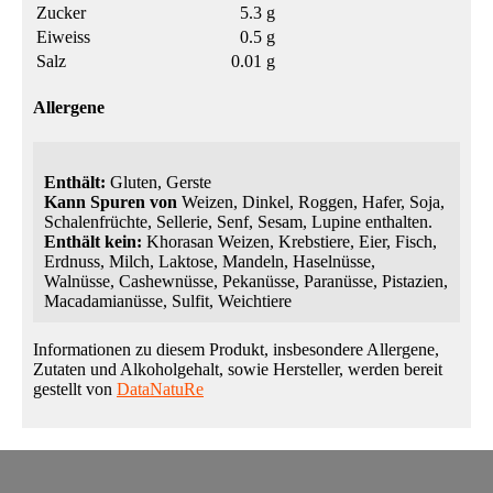
Zucker
5.3 g
Eiweiss
0.5 g
Salz
0.01 g
Allergene
Enthält:
Gluten, Gerste
Kann Spuren von
Weizen, Dinkel, Roggen, Hafer, Soja,
Schalenfrüchte, Sellerie, Senf, Sesam, Lupine enthalten.
Enthält kein:
Khorasan Weizen, Krebstiere, Eier, Fisch,
Erdnuss, Milch, Laktose, Mandeln, Haselnüsse,
Walnüsse, Cashewnüsse, Pekanüsse, Paranüsse, Pistazien,
Macadamianüsse, Sulfit, Weichtiere
Informationen zu diesem Produkt, insbesondere Allergene,
Zutaten und Alkoholgehalt, sowie Hersteller, werden bereit
gestellt von
DataNatuRe