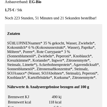
Anbauverband:
EG-Bio
1,75 €
/ Stk
Noch 223 Stunden, 51 Minuten und 21 Sekunden bestellbar!
Zutaten
SÜßLUPINENsamen* 35 % gekocht, Wasser, Zwiebeln*,
Kokosmilch* 6 % (Kokosnussextrakt*, Wasser), Paprika*,
Möhren*, Porree*, Rote Currypaste* 3 %
(Sonnenblumenöl*, Zwiebeln*, Peperoni*, Knoblauch*,
Kreuzkümmel*, Koriander*, Ingwer*, Zitronenmyrte*,
Steinsalz, Limette*), Ackerbohnenprotein*, Agavendicksaft*,
Sonnenblumenöl*, Zitronensaftkonzentrat*, Steinsalz,
SOJAsauce* (Wasser, SOJAbohnen*, Steinsalz), Peperoni*,
Knoblauch*, Kartoffelstärke*, Kurkuma*, Zitronenmyrte*.
Nährwerte & Analyseergebnisse bezogen auf 100 g
Brennwert KJ
490 kj
Brennwert kcal
118 kcal