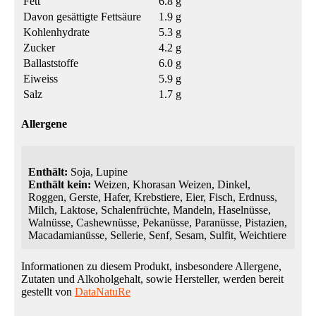
Fett
6.8 g
Davon gesättigte Fettsäure
1.9 g
Kohlenhydrate
5.3 g
Zucker
4.2 g
Ballaststoffe
6.0 g
Eiweiss
5.9 g
Salz
1.7 g
Allergene
Enthält:
Soja, Lupine
Enthält kein:
Weizen, Khorasan Weizen, Dinkel,
Roggen, Gerste, Hafer, Krebstiere, Eier, Fisch, Erdnuss,
Milch, Laktose, Schalenfrüchte, Mandeln, Haselnüsse,
Walnüsse, Cashewnüsse, Pekanüsse, Paranüsse, Pistazien,
Macadamianüsse, Sellerie, Senf, Sesam, Sulfit, Weichtiere
Informationen zu diesem Produkt, insbesondere Allergene,
Zutaten und Alkoholgehalt, sowie Hersteller, werden bereit
gestellt von
DataNatuRe