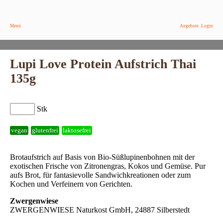
Menü
Angebote
Login
Lupi Love Protein Aufstrich Thai
135g
Stk
vegan
glutenfrei
laktosefrei
Brotaufstrich auf Basis von Bio-Süßlupinenbohnen mit der
exotischen Frische von Zitronengras, Kokos und Gemüse. Pur
aufs Brot, für fantasievolle Sandwichkreationen oder zum
Kochen und Verfeinern von Gerichten.
Zwergenwiese
ZWERGENWIESE Naturkost GmbH, 24887 Silberstedt