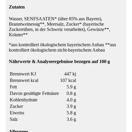
Zutaten
Wasser, SENFSAATEN* (über 85% aus Bayern),
Branntweinessig**, Meersalz, Zucker* (bayerische
Zuckerrüben, in der Schweiz verarbeitet), Gewürze**,
Kräuter**
*aus kontrolliert ökologischem bayerischem Anbau **aus
kontrolliert ökologischem nicht-bayerischem Anbau
Nährwerte & Analyseergebnisse bezogen auf 100 g
Brennwert KJ
447 kj
Brennwert kcal
107 kcal
Fett
5.9 g
Davon gesättigte Fettsäure
0.8 g
Kohlenhydrate
4.0 g
Zucker
3.9 g
Eiweiss
5.8 g
Salz
3.6 g
Allergene