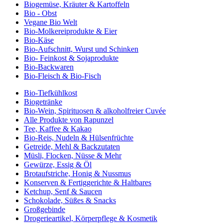
Biogemüse, Kräuter & Kartoffeln
Bio - Obst
Vegane Bio Welt
Bio-Molkereiprodukte & Eier
Bio-Käse
Bio-Aufschnitt, Wurst und Schinken
Bio- Feinkost & Sojaprodukte
Bio-Backwaren
Bio-Fleisch & Bio-Fisch
Bio-Tiefkühlkost
Biogetränke
Bio-Wein, Spirituosen & alkoholfreier Cuvée
Alle Produkte von Rapunzel
Tee, Kaffee & Kakao
Bio-Reis, Nudeln & Hülsenfrüchte
Getreide, Mehl & Backzutaten
Müsli, Flocken, Nüsse & Mehr
Gewürze, Essig & Öl
Brotaufstriche, Honig & Nussmus
Konserven & Fertiggerichte & Haltbares
Ketchup, Senf & Saucen
Schokolade, Süßes & Snacks
Großgebinde
Drogerieartikel, Körperpflege & Kosmetik