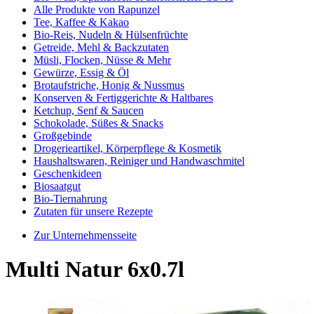
Alle Produkte von Rapunzel
Tee, Kaffee & Kakao
Bio-Reis, Nudeln & Hülsenfrüchte
Getreide, Mehl & Backzutaten
Müsli, Flocken, Nüsse & Mehr
Gewürze, Essig & Öl
Brotaufstriche, Honig & Nussmus
Konserven & Fertiggerichte & Haltbares
Ketchup, Senf & Saucen
Schokolade, Süßes & Snacks
Großgebinde
Drogerieartikel, Körperpflege & Kosmetik
Haushaltswaren, Reiniger und Handwaschmitel
Geschenkideen
Biosaatgut
Bio-Tiernahrung
Zutaten für unsere Rezepte
Zur Unternehmensseite
Multi Natur 6x0.7l