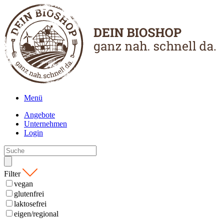
Menü
Angebote
Unternehmen
Login
Filter
vegan
glutenfrei
laktosefrei
eigen/regional