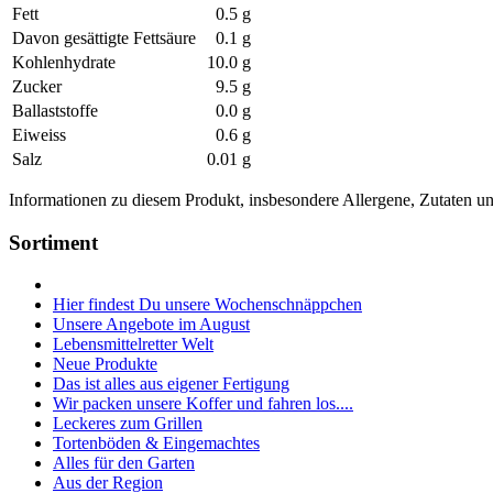
Fett
0.5 g
Davon gesättigte Fettsäure
0.1 g
Kohlenhydrate
10.0 g
Zucker
9.5 g
Ballaststoffe
0.0 g
Eiweiss
0.6 g
Salz
0.01 g
Informationen zu diesem Produkt, insbesondere Allergene, Zutaten und
Sortiment
Hier findest Du unsere Wochenschnäppchen
Unsere Angebote im August
Lebensmittelretter Welt
Neue Produkte
Das ist alles aus eigener Fertigung
Wir packen unsere Koffer und fahren los....
Leckeres zum Grillen
Tortenböden & Eingemachtes
Alles für den Garten
Aus der Region