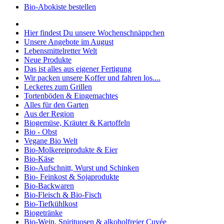
Bio-Abokiste bestellen
Hier findest Du unsere Wochenschnäppchen
Unsere Angebote im August
Lebensmittelretter Welt
Neue Produkte
Das ist alles aus eigener Fertigung
Wir packen unsere Koffer und fahren los....
Leckeres zum Grillen
Tortenböden & Eingemachtes
Alles für den Garten
Aus der Region
Biogemüse, Kräuter & Kartoffeln
Bio - Obst
Vegane Bio Welt
Bio-Molkereiprodukte & Eier
Bio-Käse
Bio-Aufschnitt, Wurst und Schinken
Bio- Feinkost & Sojaprodukte
Bio-Backwaren
Bio-Fleisch & Bio-Fisch
Bio-Tiefkühlkost
Biogetränke
Bio-Wein, Spirituosen & alkoholfreier Cuvée