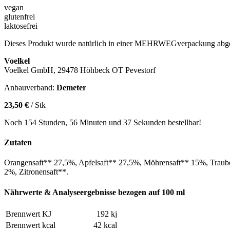
vegan
glutenfrei
laktosefrei
Dieses Produkt wurde natürlich in einer MEHRWEGverpackung abge
Voelkel
Voelkel GmbH, 29478 Höhbeck OT Pevestorf
Anbauverband:
Demeter
23,50 €
/ Stk
Noch 154 Stunden, 56 Minuten und 37 Sekunden bestellbar!
Zutaten
Orangensaft** 27,5%, Apfelsaft** 27,5%, Möhrensaft** 15%, Traub
2%, Zitronensaft**.
Nährwerte & Analyseergebnisse bezogen auf 100 ml
Brennwert KJ
192 kj
Brennwert kcal
42 kcal