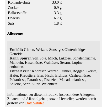
Kohlenhydrate
33.0 g
Zucker
0.9 g
Ballaststoffe
3.3 g
Eiweiss
6.7 g
Salz
1.8 g
Allergene
Enthält:
Gluten, Weizen, Sonstiges Glutenhaltiges
Getreide
Kann Spuren von
Soja, Milch, Laktose, Schalenfrüchte,
Mandeln, Haselnüsse, Walnüsse, Sesam, Lupine
enthalten.
Enthält kein:
Khorasan Weizen, Dinkel, Roggen, Gerste,
Hafer, Krebstiere, Eier, Fisch, Erdnuss, Cashewnüsse,
Pekanüsse, Paranüsse, Pistazien, Macadamianüsse,
Sellerie, Senf, Sulfit, Weichtiere
Informationen zu diesem Produkt, insbesondere Allergene,
Zutaten und Alkoholgehalt, sowie Hersteller, werden bereit
gestellt von
DataNatuRe