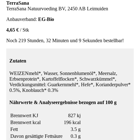
TerraSana
TerraSana Natuurvoeding BV, 2450 AB Leimuiden
Anbauverband:
EG-Bio
4,65 €
/ Stk
Noch 219 Stunden, 32 Minuten und 9 Sekunden bestellbar!
Zutaten
WEIZENmehl*, Wasser, Sonnenblumenöl*, Meersalz,
Erbsenprotein*, Kartoffelflocken*, Schwarzkümmel*,
Verdickungsmittel: Guarkernmehl*, Hefe*, Korianderpulver*
0.5%, Knoblauch* 0.3%
Nährwerte & Analyseergebnisse bezogen auf 100 g
Brennwert KJ
827 kj
Brennwert kcal
196 kcal
Fett
3.5 g
Davon gesättigte Fettsäure
0.3 g