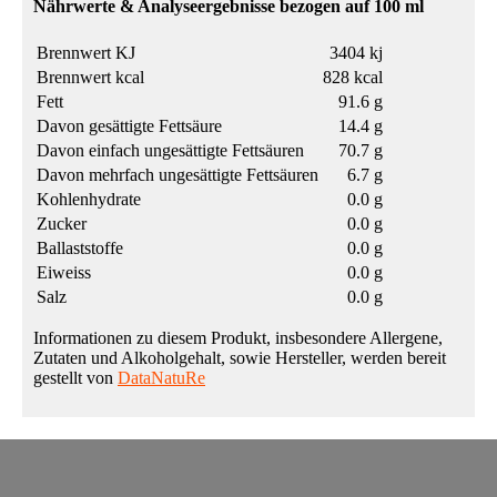
Nährwerte & Analyseergebnisse bezogen auf 100 ml
Brennwert KJ
3404 kj
Brennwert kcal
828 kcal
Fett
91.6 g
Davon gesättigte Fettsäure
14.4 g
Davon einfach ungesättigte Fettsäuren
70.7 g
Davon mehrfach ungesättigte Fettsäuren
6.7 g
Kohlenhydrate
0.0 g
Zucker
0.0 g
Ballaststoffe
0.0 g
Eiweiss
0.0 g
Salz
0.0 g
Informationen zu diesem Produkt, insbesondere Allergene,
Zutaten und Alkoholgehalt, sowie Hersteller, werden bereit
gestellt von
DataNatuRe